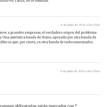
rino en Tarifa, no te bautizas.
6 de junio de 2026 a las 05:43
favor a grandes empresas, el verdadero origen del problema
ca. Una auténtica banda de flojos, apoyada por otra banda de
íticos que, por cierto, es otra banda de indocumentados.
6 de junio de 2026 a las 05:44
 campos obligatorios están marcados con
*