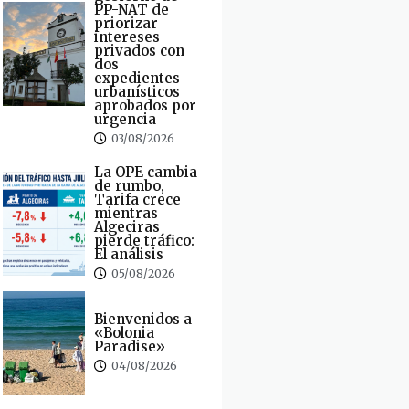
PP-NAT de
priorizar
intereses
privados con
dos
expedientes
urbanísticos
aprobados por
urgencia
03/08/2026
La OPE cambia
de rumbo,
Tarifa crece
mientras
Algeciras
pierde tráfico:
El análisis
05/08/2026
Bienvenidos a
«Bolonia
Paradise»
04/08/2026