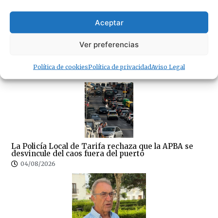
La Guardia Civil investiga a una vecina de Tarifa
por presunto maltrato animal tras la muerte de una
Aceptar
perra abandonada
05/08/2026
Ver preferencias
· Lo + Leído
Política de cookies
Política de privacidad
Aviso Legal
La Policía Local de Tarifa rechaza que la APBA se
desvincule del caos fuera del puerto
04/08/2026