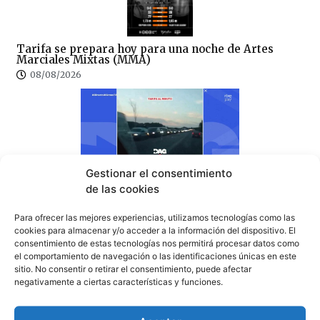
Tarifa se prepara hoy para una noche de Artes
Marciales Mixtas (MMA)
08/08/2026
Gestionar el consentimiento
Tarifa, ejemplo nacional de colapso en TVE: “Tarifa
de las cookies
se convierte en una pesadilla” (video)
08/08/2026
Para ofrecer las mejores experiencias, utilizamos tecnologías como las
cookies para almacenar y/o acceder a la información del dispositivo. El
consentimiento de estas tecnologías nos permitirá procesar datos como
el comportamiento de navegación o las identificaciones únicas en este
sitio. No consentir o retirar el consentimiento, puede afectar
negativamente a ciertas características y funciones.
100×100 Unidos reclama la eliminación del peaje de