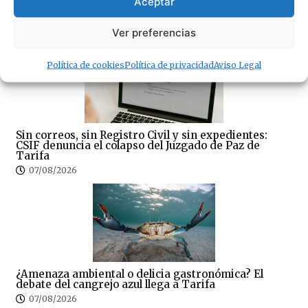
Aceptar
la AP-7 y denuncia el «abandono» del Campo de
Gibraltar
Ver preferencias
07/08/2026
Política de cookies
Política de privacidad
Aviso Legal
Sin correos, sin Registro Civil y sin expedientes:
CSIF denuncia el colapso del Juzgado de Paz de
Tarifa
07/08/2026
¿Amenaza ambiental o delicia gastronómica? El
debate del cangrejo azul llega a Tarifa
07/08/2026