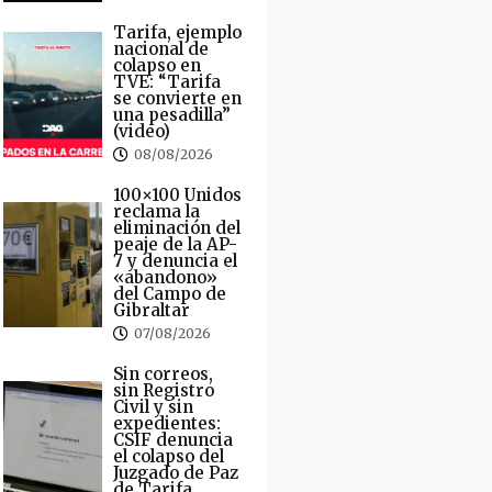
Tarifa, ejemplo
nacional de
colapso en
TVE: “Tarifa
se convierte en
una pesadilla”
(video)
08/08/2026
100×100 Unidos
reclama la
eliminación del
peaje de la AP-
7 y denuncia el
«abandono»
del Campo de
Gibraltar
07/08/2026
Sin correos,
sin Registro
Civil y sin
expedientes:
CSIF denuncia
el colapso del
Juzgado de Paz
de Tarifa