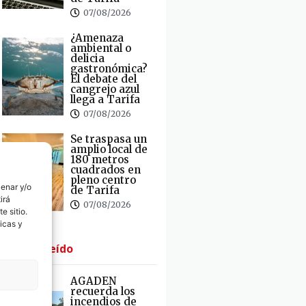
07/08/2026
¿Amenaza
ambiental o
delicia
gastronómica?
El debate del
cangrejo azul
llega a Tarifa
07/08/2026
Se traspasa un
amplio local de
180 metros
cuadrados en
pleno centro
cenar y/o
de Tarifa
irá
07/08/2026
e sitio.
icas y
· Lo + Leído
AGADEN
recuerda los
incendios de