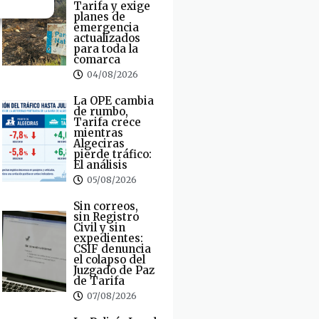
Tarifa y exige
planes de
emergencia
actualizados
para toda la
comarca
04/08/2026
La OPE cambia
de rumbo,
Tarifa crece
mientras
Algeciras
pierde tráfico:
El análisis
05/08/2026
Sin correos,
sin Registro
Civil y sin
expedientes:
CSIF denuncia
el colapso del
Juzgado de Paz
de Tarifa
07/08/2026