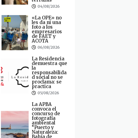
04/08/2026
«La OPE» no
les da ni una
foto a los
empresarios
de FAET y
ACOTA
06/08/2026
La Residencia
demuestra que
la
responsabilida
d social no se
proclama: se
practica
05/08/2026
La APBA
convoca el
concurso de
fotografía
ambiental
“Puerto y
Naturaleza:
Bahía de