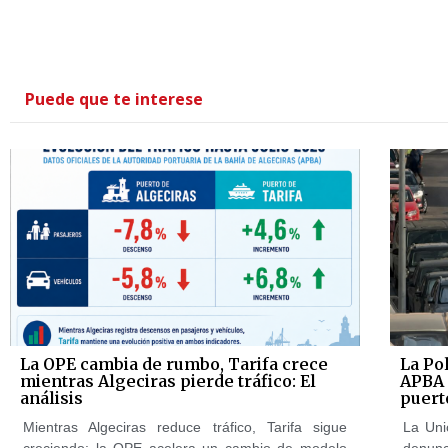
Puede que te interese
La OPE cambia de rumbo, Tarifa crece
La Pol
mientras Algeciras pierde tráfico: El
APBA 
análisis
puert
Mientras Algeciras reduce tráfico, Tarifa sigue
La Uni
creciendo: la OPE acelera un cambio de modelo
denun