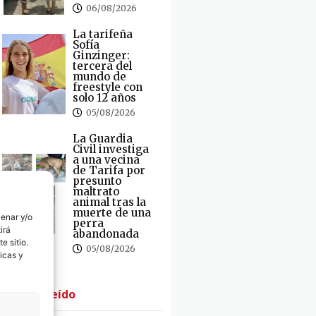
06/08/2026
La tarifeña
Sofía
Ginzinger:
tercera del
mundo de
freestyle con
solo 12 años
05/08/2026
La Guardia
Civil investiga
a una vecina
de Tarifa por
presunto
maltrato
animal tras la
muerte de una
cenar y/o
perra
irá
abandonada
e sitio.
05/08/2026
icas y
· Lo + Leído