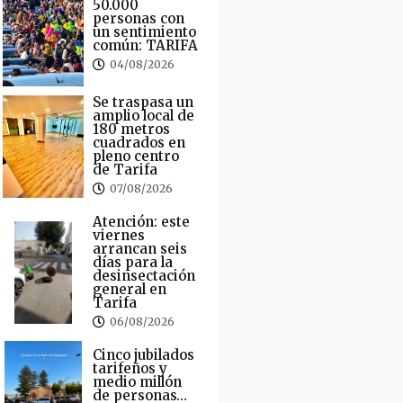
50.000
personas con
un sentimiento
común: TARIFA
04/08/2026
Se traspasa un
amplio local de
180 metros
cuadrados en
pleno centro
de Tarifa
07/08/2026
Atención: este
viernes
arrancan seis
días para la
desinsectación
general en
Tarifa
06/08/2026
Cinco jubilados
tarifeños y
medio millón
de personas…