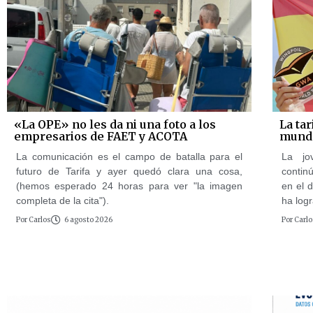
«La OPE» no les da ni una foto a los
La tar
empresarios de FAET y ACOTA
mundo
La comunicación es el campo de batalla para el
La jov
futuro de Tarifa y ayer quedó clara una cosa,
contin
(hemos esperado 24 horas para ver "la imagen
en el 
completa de la cita").
ha logr
Por
Carlos
6 agosto 2026
Por
Carlo