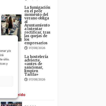
La fumigación
en el peor
momento del
verano obliga
al
Ayuntamiento
a intentar
rectificar, tras
las quejas de
los
empresarios
07/08/2026
cenar y/o
irá
La hostelería
e sitio.
advierte,
«antes de
icas y
sancionar,
limpien
Tarifa»
07/08/2026
· Lo + Leído