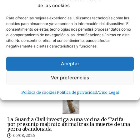
«La OPE» no les da ni una foto a los empresarios de
de las cookies
FAET y ACOTA
06/08/2026
Para ofrecer las mejores experiencias, utilizamos tecnologías como las
cookies para almacenar y/o acceder a la información del dispositivo. El
consentimiento de estas tecnologías nos permitirá procesar datos como
el comportamiento de navegación o las identificaciones únicas en este
sitio. No consentir o retirar el consentimiento, puede afectar
negativamente a ciertas características y funciones.
La tarifeña Sofía Ginzinger: tercera del mundo de
Aceptar
freestyle con solo 12 años
05/08/2026
Ver preferencias
Política de cookies
Política de privacidad
Aviso Legal
La Guardia Civil investiga a una vecina de Tarifa
por presunto maltrato animal tras la muerte de una
perra abandonada
05/08/2026