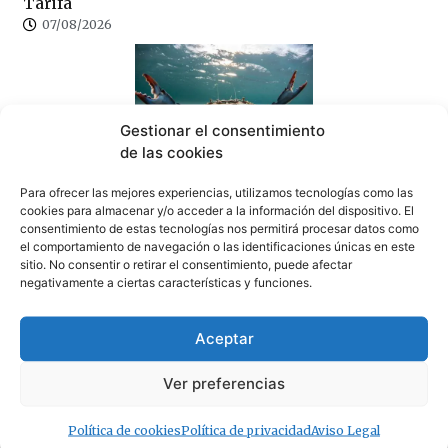
Tarifa
07/08/2026
Gestionar el consentimiento
de las cookies
¿Amenaza ambiental o delicia gastronómica? El
debate del cangrejo azul llega a Tarifa
Para ofrecer las mejores experiencias, utilizamos tecnologías como las
cookies para almacenar y/o acceder a la información del dispositivo. El
07/08/2026
consentimiento de estas tecnologías nos permitirá procesar datos como
el comportamiento de navegación o las identificaciones únicas en este
sitio. No consentir o retirar el consentimiento, puede afectar
· Lo + Leído
negativamente a ciertas características y funciones.
Aceptar
Ver preferencias
Política de cookies
Política de privacidad
Aviso Legal
AGADEN recuerda los incendios de Tarifa y exige