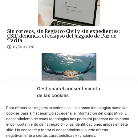
Sin correos, sin Registro Civil y sin expedientes:
CSIF denuncia el colapso del Juzgado de Paz de
Tarifa
07/08/2026
Gestionar el consentimiento
¿Amenaza ambiental o delicia gastronómica? El
de las cookies
debate del cangrejo azul llega a Tarifa
07/08/2026
Para ofrecer las mejores experiencias, utilizamos tecnologías como las
cookies para almacenar y/o acceder a la información del dispositivo. El
consentimiento de estas tecnologías nos permitirá procesar datos como
el comportamiento de navegación o las identificaciones únicas en este
sitio. No consentir o retirar el consentimiento, puede afectar
negativamente a ciertas características y funciones.