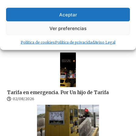
Se traspasa un amplio local de 180 metros
Aceptar
cuadrados en pleno centro de Tarifa
07/08/2026
Ver preferencias
Política de cookies
Política de privacidad
Aviso Legal
· Lo + Leído
Tarifa en emergencia. Por Un hijo de Tarifa
02/08/2026