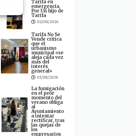
Tarifa en
emergencia.
Por Un hijo de
Tarifa
02/08/2026
Tarifa No Se
Vende critica
que el
urbanismo
municipal «se
aleja cada vez
más del
interés
general»
01/08/2026
La fumigación
en el peor
momento del
verano obliga
al
Ayuntamiento
a intentar
rectificar, tras
las quejas de
los
empresarios