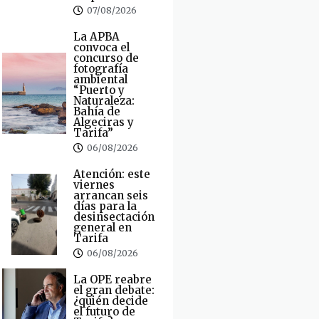
07/08/2026
La APBA
convoca el
concurso de
fotografía
ambiental
“Puerto y
Naturaleza:
Bahía de
Algeciras y
Tarifa”
06/08/2026
Atención: este
viernes
arrancan seis
días para la
desinsectación
general en
Tarifa
06/08/2026
La OPE reabre
el gran debate:
¿quién decide
el futuro de