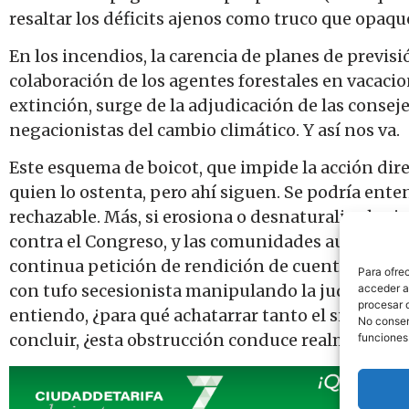
resaltar los déficits ajenos como truco que opaque
En los incendios, la carencia de planes de previsió
colaboración de los agentes forestales en vacacio
extinción, surge de la adjudicación de las conseje
negacionistas del cambio climático. Y así nos va.
Este esquema de boicot, que impide la acción dire
quien lo ostenta, pero ahí siguen. Se podría enten
rechazable. Más, si erosiona o desnaturaliza las 
contra el Congreso, y las comunidades autónoma
continua petición de rendición de cuentas ajena
Para ofre
con tufo secesionista manipulando la judicatura y 
acceder a 
procesar 
entiendo, ¿para qué achatarrar tanto el sistema s
No consent
concluir, ¿esta obstrucción conduce realmente a 
funciones