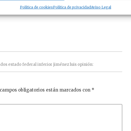
Política de cookies
Política de privacidad
Aviso Legal
ados
estado
federal
inferior
jiménez
luis
opinión:
 campos obligatorios están marcados con
*