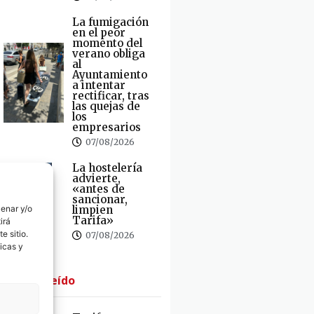
La fumigación
en el peor
momento del
verano obliga
al
Ayuntamiento
a intentar
rectificar, tras
las quejas de
los
empresarios
07/08/2026
La hostelería
advierte,
«antes de
sancionar,
cenar y/o
limpien
Tarifa»
irá
e sitio.
07/08/2026
icas y
· Lo + Leído