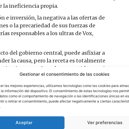
 la ineficiencia propia.
n e inversión, la negativa a las ofertas de
nes o la precariedad de sus fuerzas de
rías responsables a los ultras de Vox,
cto del gobierno central, puede asfixiar a
der la causa, pero la receta es totalmente
instituciones: un Senado convertido en ariete
Gestionar el consentimiento de las cookies
s en ofensiva contra el Gobierno con una
s y nunca propias (incendios), un absentismo
cer las mejores experiencias, utilizamos tecnologías como las cookies para alma
contra la jefatura del Estado. Pero, no lo
la información del dispositivo. El consentimiento de estas tecnologías nos permit
datos como el comportamiento de navegación o las identificaciones únicas en est
i algún día llegarán a encabezarlo? Y, para
ir o retirar el consentimiento, puede afectar negativamente a ciertas característ
alguna parte?
.
Aceptar
Ver preferencias