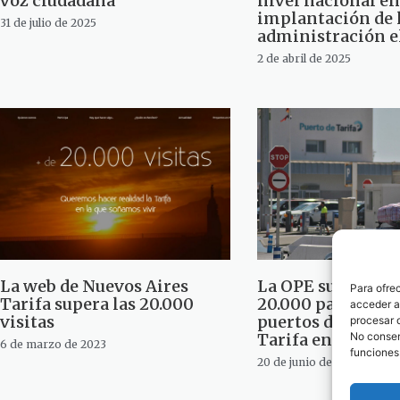
voz ciudadana
nivel nacional en
implantación de 
31 de julio de 2025
administración e
2 de abril de 2025
La web de Nuevos Aires
La OPE supera má
Para ofre
Tarifa supera las 20.000
20.000 pasajeros 
acceder a 
visitas
puertos de Algeci
procesar 
Tarifa en 4 días
No consent
6 de marzo de 2023
funciones
20 de junio de 2022