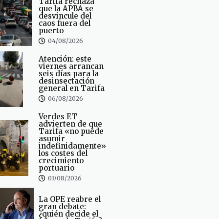
Tarifa rechaza
que la APBA se
desvincule del
caos fuera del
puerto
04/08/2026
Atención: este
viernes arrancan
seis días para la
desinsectación
general en Tarifa
06/08/2026
Verdes ET
advierten de que
Tarifa «no puede
asumir
indefinidamente»
los costes del
crecimiento
portuario
03/08/2026
La OPE reabre el
gran debate:
¿quién decide el