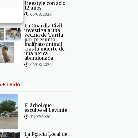
freestyle con solo
12 años
05/08/2026
La Guardia Civil
investiga a una
vecina de Tarifa
por presunto
maltrato animal
tras la muerte de
una perra
abandonada
05/08/2026
o + Leído
El árbol que
esculpe el Levante
31/07/2026
La Policía Local de