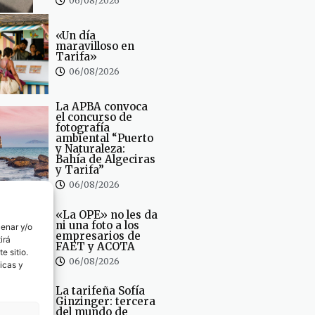
06/08/2026
«Un día
maravilloso en
Tarifa»
06/08/2026
La APBA convoca
el concurso de
fotografía
ambiental “Puerto
y Naturaleza:
Bahía de Algeciras
y Tarifa”
06/08/2026
«La OPE» no les da
ni una foto a los
cenar y/o
empresarios de
irá
FAET y ACOTA
e sitio.
06/08/2026
icas y
La tarifeña Sofía
Ginzinger: tercera
del mundo de