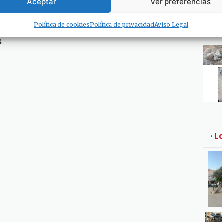
Aceptar
Ver preferencias
de
rá a
Política de cookies
Política de privacidad
Aviso Legal
res de
s
· L