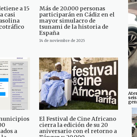
etiene a 15
Más de 20.000 personas
a casi
participarán en Cádiz en el
gasolina
mayor simulacro de
cotráfico
tsunami de la historia de
España
14 de noviembre de 2025
Ate
seis
gene
 municipios
El Festival de Cine Africano
00
cierra la edición de su 20
ados a
aniversario con el retorno a