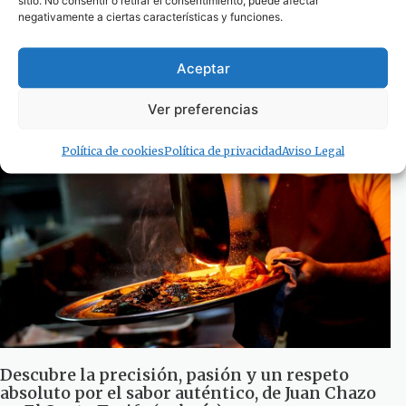
sitio. No consentir o retirar el consentimiento, puede afectar
negativamente a ciertas características y funciones.
Verdemar EA denuncia nuevos vertidos de
aguas residuales en el “tubo arco” de Tarifa
Aceptar
(Galería)
1 de diciembre de 2025
Ver preferencias
Política de cookies
Política de privacidad
Aviso Legal
Descubre la precisión, pasión y un respeto
absoluto por el sabor auténtico, de Juan Chazo