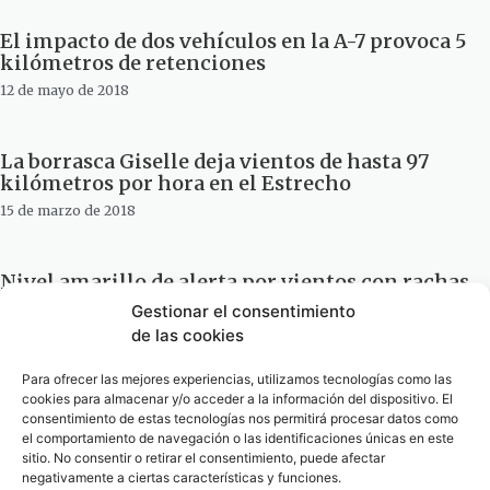
El impacto de dos vehículos en la A-7 provoca 5
kilómetros de retenciones
12 de mayo de 2018
La borrasca Giselle deja vientos de hasta 97
kilómetros por hora en el Estrecho
15 de marzo de 2018
Nivel amarillo de alerta por vientos con rachas
de 80 kilómetros en el Estrecho
Gestionar el consentimiento
20 de febrero de 2017
de las cookies
Para ofrecer las mejores experiencias, utilizamos tecnologías como las
cookies para almacenar y/o acceder a la información del dispositivo. El
Rescatan a once personas de una patera a 16
consentimiento de estas tecnologías nos permitirá procesar datos como
kilómetros de Tarifa
el comportamiento de navegación o las identificaciones únicas en este
23 de mayo de 2014
sitio. No consentir o retirar el consentimiento, puede afectar
negativamente a ciertas características y funciones.
1
2