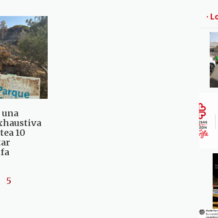
· L
 una
xhaustiva
tea 10
tar
ifa
5