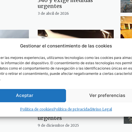
340 y exige medidas
urgentes
3 de abril de 2026
Gestionar el consentimiento de las cookies
cer las mejores experiencias, utilizamos tecnologías como las cookies para alma
la información del dispositivo. El consentimiento de estas tecnologías nos permit
datos como el comportamiento de navegación o las identificaciones únicas en est
ir o retirar el consentimiento, puede afectar negativamente a ciertas característ
.
 medidas
La Asociación Unificada de
or lluvias
la Guardia Civil y
Aceptar
Ver preferencias
os cerrados
Alternativas denuncian
ar la
falta de medios contra la
Política de cookies
Política de privacidad
Aviso Legal
droga y exigen medidas
urgentes
9 de diciembre de 2025