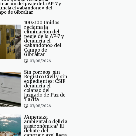
inación del peaje de la AP-7 y
uncia el «abandono» del
po de Gibraltar
100×100 Unidos
reclama la
eliminación del
peaje de la AP-7 y
denuncia el
«abandono» del
Campo de
Gibraltar
07/08/2026
Sin correos, sin
Registro Civil y sin
expedientes: CSIF
denuncia el
colapso del
Juzgado de Paz de
Tarifa
07/08/2026
¿Amenaza
ambiental o delicia
gastronómica? El
debate del
cangrejo azul llega