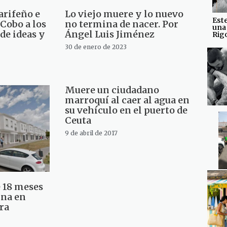
arifeño e
Lo viejo muere y lo nuevo
Est
Cobo a los
no termina de nacer. Por
una
 de ideas y
Ángel Luis Jiménez
Rig
30 de enero de 2023
Muere un ciudadano
marroquí al caer al agua en
su vehículo en el puerto de
Ceuta
9 de abril de 2017
 18 meses
ina en
era