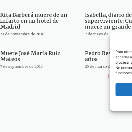
Rita Barberá muere de un
Isabella, diario d
infarto en un hotel de
superviviente: C
Madrid
muere un grande
23 de noviembre de 2016
7 de mayo de 2016
Para ofre
Muere José María Ruiz
Pedro Reyes muere
acceder a 
Mateos
años
procesar 
7 de septiembre de 2015
25 de marzo de 2015
No consent
funciones
1
2
3
4