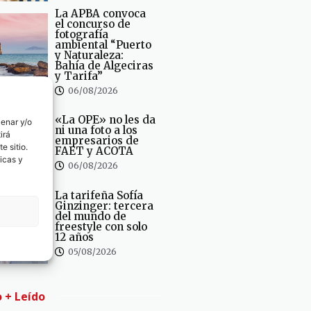
La APBA convoca
el concurso de
fotografía
ambiental “Puerto
y Naturaleza:
Bahía de Algeciras
y Tarifa”
06/08/2026
«La OPE» no les da
cenar y/o
ni una foto a los
irá
empresarios de
e sitio.
FAET y ACOTA
icas y
06/08/2026
La tarifeña Sofía
Ginzinger: tercera
del mundo de
freestyle con solo
12 años
05/08/2026
o + Leído