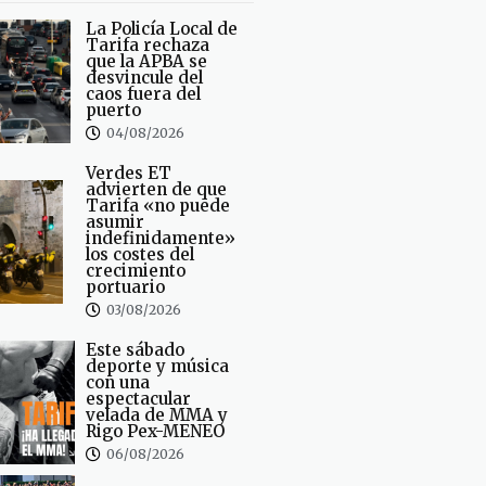
La Policía Local de
Tarifa rechaza
que la APBA se
desvincule del
caos fuera del
puerto
04/08/2026
Verdes ET
advierten de que
Tarifa «no puede
asumir
indefinidamente»
los costes del
crecimiento
portuario
03/08/2026
Este sábado
deporte y música
con una
espectacular
velada de MMA y
Rigo Pex-MENEO
06/08/2026