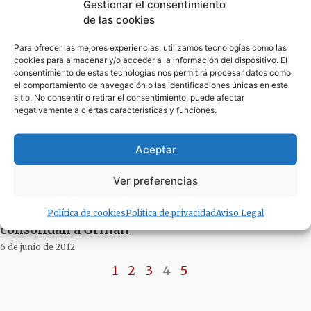
Gestionar el consentimiento
3 de agosto de 2012
de las cookies
Para ofrecer las mejores experiencias, utilizamos tecnologías como las
cookies para almacenar y/o acceder a la información del dispositivo. El
consentimiento de estas tecnologías nos permitirá procesar datos como
el comportamiento de navegación o las identificaciones únicas en este
sitio. No consentir o retirar el consentimiento, puede afectar
negativamente a ciertas características y funciones.
Aceptar
Ver preferencias
Política de cookies
Política de privacidad
Aviso Legal
Cabaña pierde frente a los renovadores, que
consolidan a Griñán
6 de junio de 2012
1
2
3
4
5