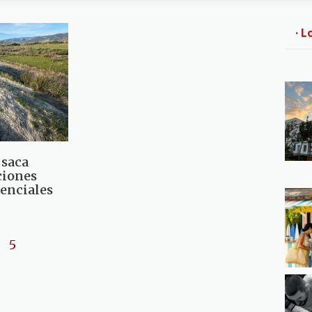
· L
 saca
ciones
senciales
5