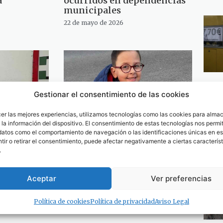
a
ocurridos en dependencias
municipales
22 de mayo de 2026
Gestionar el consentimiento de las cookies
cer las mejores experiencias, utilizamos tecnologías como las cookies para alma
la información del dispositivo. El consentimiento de estas tecnologías nos permit
datos como el comportamiento de navegación o las identificaciones únicas en est
ir o retirar el consentimiento, puede afectar negativamente a ciertas característ
n la lista
El PSOE de Tarifa exige a la
.
 para las
Junta que deje de maltratar
 Ruiz
al alumnado tarifeño y a su
Aceptar
Ver preferencias
into puesto
comunidad educativa
8 de abril de 2026
Política de cookies
Política de privacidad
Aviso Legal