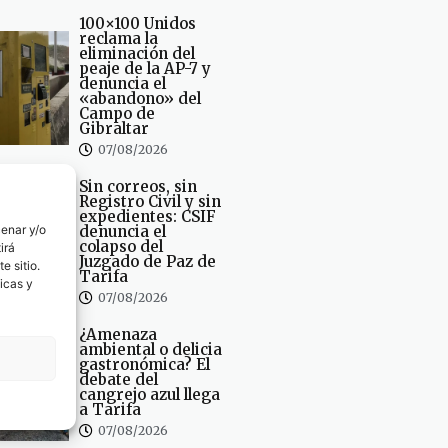
100×100 Unidos
reclama la
eliminación del
peaje de la AP-7 y
denuncia el
«abandono» del
Campo de
Gibraltar
07/08/2026
Sin correos, sin
Registro Civil y sin
expedientes: CSIF
cenar y/o
denuncia el
colapso del
irá
Juzgado de Paz de
e sitio.
Tarifa
icas y
07/08/2026
¿Amenaza
ambiental o delicia
gastronómica? El
debate del
cangrejo azul llega
a Tarifa
07/08/2026