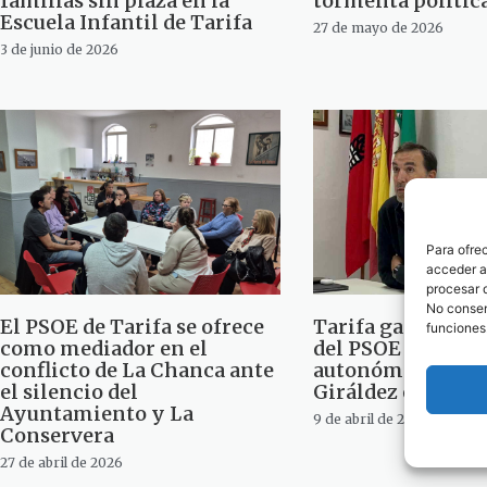
familias sin plaza en la
tormenta polític
Escuela Infantil de Tarifa
27 de mayo de 2026
3 de junio de 2026
Para ofre
acceder a 
procesar 
No consent
El PSOE de Tarifa se ofrece
Tarifa gana peso e
funciones
como mediador en el
del PSOE de Cádiz
conflicto de La Chanca ante
autonómicas con
el silencio del
Giráldez en el qu
Ayuntamiento y La
9 de abril de 2026
Conservera
27 de abril de 2026