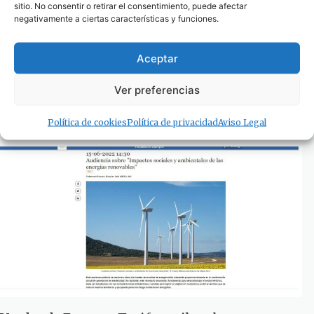
sitio. No consentir o retirar el consentimiento, puede afectar
negativamente a ciertas características y funciones.
Aceptar
Asociaciones de Vecinos de Puente Mayorga y
Verdemar EA reciben a la presidenta de la REE
con cacerolada
Ver preferencias
13 de julio de 2022
Política de cookies
Política de privacidad
Aviso Legal