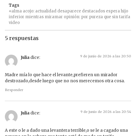
Tags
«alma
acojo:
actualidad
desaparece
destacados
espera
hijo
inferior
mientras
miramar
opinión:
por
pureza
que
sin
tarifa
video
5 respuestas
9 de junio de 2026 a las 20:50
Julia
dice:
Madre mía lo que hace el levante,prefieren un mirador
destrozado,desde luego que no nos merecemos otra cosa.
Responder
9 de junio de 2026 a las 20:54
Julia
dice:
A este o le a dado una levantera terrible,o se le a cagado una