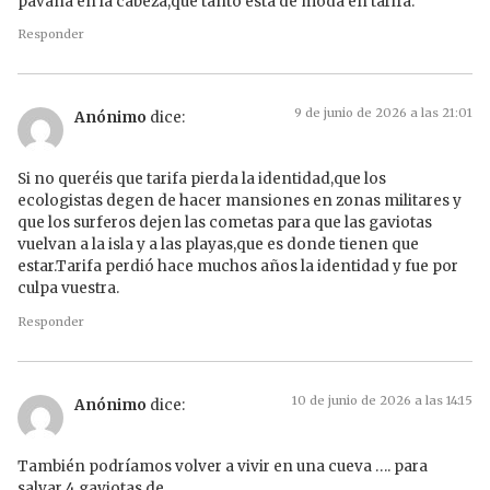
pavana en la cabeza,que tanto está de moda en tarifa.
Responder
9 de junio de 2026 a las 21:01
Anónimo
dice:
Si no queréis que tarifa pierda la identidad,que los
ecologistas degen de hacer mansiones en zonas militares y
que los surferos dejen las cometas para que las gaviotas
vuelvan a la isla y a las playas,que es donde tienen que
estar.Tarifa perdió hace muchos años la identidad y fue por
culpa vuestra.
Responder
10 de junio de 2026 a las 14:15
Anónimo
dice:
También podríamos volver a vivir en una cueva …. para
salvar 4 gaviotas de …..