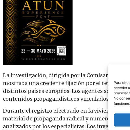
La investigación, dirigida por la Comisaría Gener
mostraba una creciente fijación por el terrorism
Para ofre
acceder a 
distintos países europeos. Los agentes sostien
procesar 
contenidos propagandísticos vinculados al extr
No consent
funciones
Durante el registro efectuado en la vivienda del 
material de propaganda radical y numerosos disp
analizados por los especialistas. Los investigad