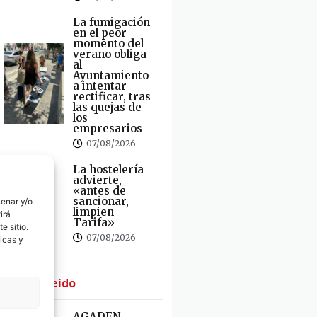
La fumigación
en el peor
momento del
verano obliga
al
Ayuntamiento
a intentar
rectificar, tras
las quejas de
los
empresarios
07/08/2026
La hostelería
advierte,
«antes de
sancionar,
cenar y/o
limpien
irá
Tarifa»
e sitio.
07/08/2026
icas y
· Lo + Leído
AGADEN