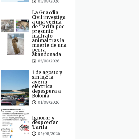
05/08/2026
La Guardia
Civil investiga
a una vecina
de Tarifa por
presunto
maltrato
animal tras la
muerte de una
perra
abandonada
05/08/2026
1 de agosto y
sin luz: la
avería
eléctrica
desespera a
Bolonia
01/08/2026
Ignorar y
despreciar
Tarifa
04/08/2026