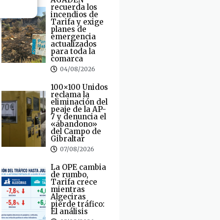
recuerda los
incendios de
Tarifa y exige
planes de
emergencia
actualizados
para toda la
comarca
04/08/2026
100×100 Unidos
reclama la
eliminación del
peaje de la AP-
7 y denuncia el
«abandono»
del Campo de
Gibraltar
07/08/2026
La OPE cambia
de rumbo,
Tarifa crece
mientras
Algeciras
pierde tráfico:
El análisis