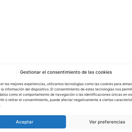
Gestionar el consentimiento de las cookies
al de Información, apunta a que el joven
o yihadista y por atentados cometidos en
cer las mejores experiencias, utilizamos tecnologías como las cookies para alma
la información del dispositivo. El consentimiento de estas tecnologías nos permit
en además que consumía de forma habitual
datos como el comportamiento de navegación o las identificaciones únicas en est
emismo islamista.
ir o retirar el consentimiento, puede afectar negativamente a ciertas característ
.
arrestado, la Policía intervino abundante
ositivos electrónicos que continúan siendo
Aceptar
Ver preferencias
ores consideran que el contenido hallado puede