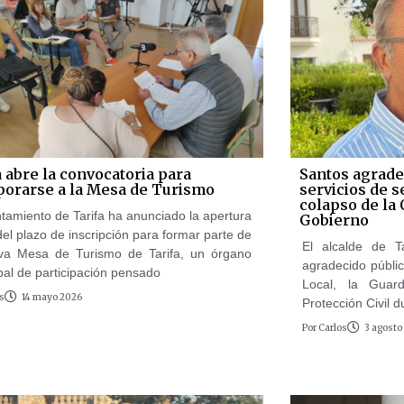
a abre la convocatoria para
Santos agradec
porarse a la Mesa de Turismo
servicios de s
colapso de la
ntamiento de Tarifa ha anunciado la apertura
Gobierno
 del plazo de inscripción para formar parte de
El alcalde de T
va Mesa de Turismo de Tarifa, un órgano
agradecido públic
pal de participación pensado
Local, la Guard
s
14 mayo 2026
Protección Civil d
Por
Carlos
3 agosto