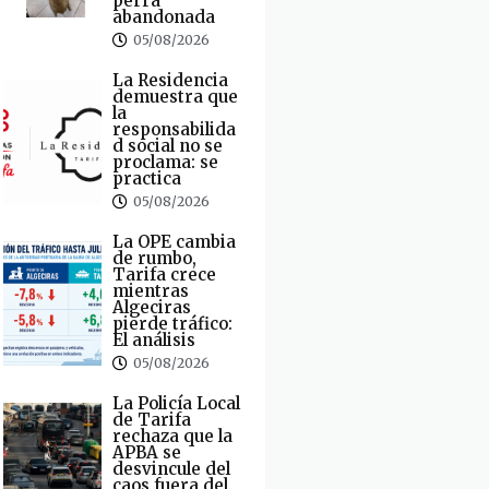
perra
abandonada
05/08/2026
La Residencia
demuestra que
la
responsabilida
d social no se
proclama: se
practica
05/08/2026
La OPE cambia
de rumbo,
Tarifa crece
mientras
Algeciras
pierde tráfico:
El análisis
05/08/2026
La Policía Local
de Tarifa
rechaza que la
APBA se
desvincule del
caos fuera del