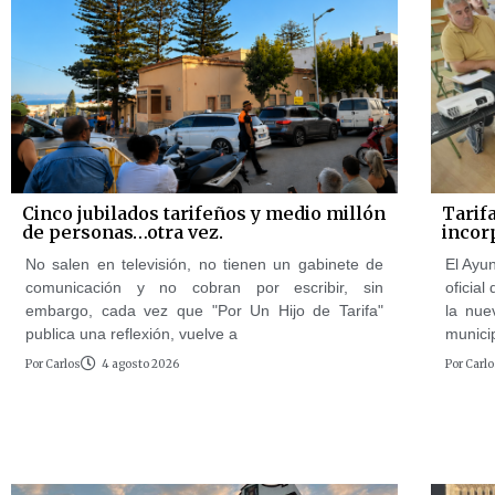
Cinco jubilados tarifeños y medio millón
Tarif
de personas…otra vez.
incor
No salen en televisión, no tienen un gabinete de
El Ayu
comunicación y no cobran por escribir, sin
oficial
embargo, cada vez que "Por Un Hijo de Tarifa"
la nue
publica una reflexión, vuelve a
munici
Por
Carlos
4 agosto 2026
Por
Carlo