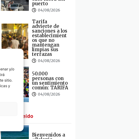
puerto
04/08/2026
Tarifa
advierte de
sanciones a los
establecimient
os que no
mantengan
limpias sus
terrazas
04/08/2026
cenar y/o
50.000
irá
personas con
e sitio.
un sentimiento
icas y
común: TARIFA
04/08/2026
· Lo + Leído
Bienvenidos a