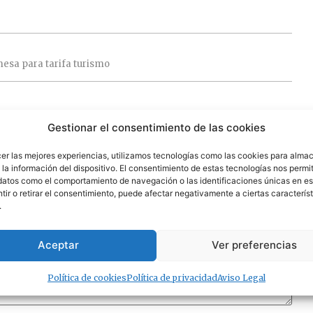
mesa
para
tarifa
turismo
 campos obligatorios están marcados con
*
Gestionar el consentimiento de las cookies
cer las mejores experiencias, utilizamos tecnologías como las cookies para alma
la información del dispositivo. El consentimiento de estas tecnologías nos permit
datos como el comportamiento de navegación o las identificaciones únicas en est
ir o retirar el consentimiento, puede afectar negativamente a ciertas característ
.
Aceptar
Ver preferencias
Política de cookies
Política de privacidad
Aviso Legal