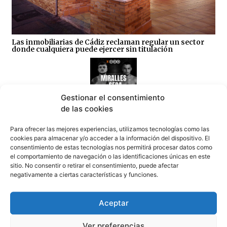
Las inmobiliarias de Cádiz reclaman regular un sector
donde cualquiera puede ejercer sin titulación
Gestionar el consentimiento
de las cookies
Tarifa se prepara hoy para una noche de Artes
Para ofrecer las mejores experiencias, utilizamos tecnologías como las
Marciales Mixtas (MMA)
cookies para almacenar y/o acceder a la información del dispositivo. El
08/08/2026
consentimiento de estas tecnologías nos permitirá procesar datos como
el comportamiento de navegación o las identificaciones únicas en este
sitio. No consentir o retirar el consentimiento, puede afectar
negativamente a ciertas características y funciones.
Aceptar
Tarifa, ejemplo nacional de colapso en TVE: “Tarifa
Ver preferencias
se convierte en una pesadilla” (video)