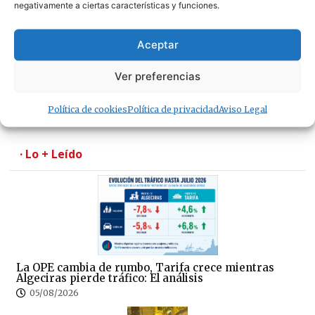
negativamente a ciertas características y funciones.
Aceptar
La Guardia Civil investiga a una vecina de Tarifa
Ver preferencias
por presunto maltrato animal tras la muerte de una
perra abandonada
05/08/2026
Política de cookies
Política de privacidad
Aviso Legal
· Lo + Leído
La OPE cambia de rumbo, Tarifa crece mientras
Algeciras pierde tráfico: El análisis
05/08/2026