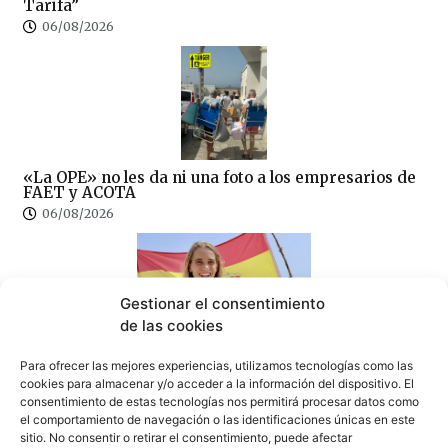
Tarifa”
06/08/2026
«La OPE» no les da ni una foto a los empresarios de
FAET y ACOTA
06/08/2026
Gestionar el consentimiento
de las cookies
La tarifeña Sofía Ginzinger: tercera del mundo de
Para ofrecer las mejores experiencias, utilizamos tecnologías como las
freestyle con solo 12 años
cookies para almacenar y/o acceder a la información del dispositivo. El
05/08/2026
consentimiento de estas tecnologías nos permitirá procesar datos como
el comportamiento de navegación o las identificaciones únicas en este
sitio. No consentir o retirar el consentimiento, puede afectar