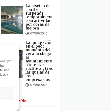
La piscina de
Tarifa
suspende
temporalment
e su actividad
por obras de
mejora
07/08/2026
La fumigación
en el peor
momento del
verano obliga
al
Ayuntamiento
cenar y/o
a intentar
irá
rectificar, tras
e sitio.
las quejas de
icas y
los
empresarios
07/08/2026
· Lo + Leído