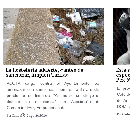
La hostelería advierte, «antes de
Este 
sancionar, limpien Tarifa»
espec
Pex-
ACOTA carga contra el Ayuntamiento por
El pró
amenazar con sanciones mientras Tarifa arrastra
Café d
problemas de limpieza: "Así no se construye un
de Art
destino de excelencia" La Asociación de
DOM, u
Comerciantes y Empresarios de
Por
Carlo
Por
Carlos
7 agosto 2026