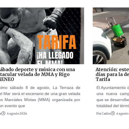
sábado deporte y música con una
Atención: este
tacular velada de MMA y Rigo
días para la 
MENEO
Tarifa
ximo sábado 8 de agosto, La Terraza de
El Ayuntamiento d
el Mar será el escenario de una gran velada
una nueva camp
es Marciales Mixtas (MMA) organizada por
que se desarrolla
n evento que
totalidad del térm
s
6 agosto 2026
Por
Carlos
6 agosto