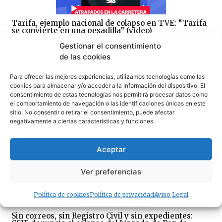
Tarifa, ejemplo nacional de colapso en TVE: “Tarifa
se convierte en una pesadilla” (video)
08/08/2026
Gestionar el consentimiento
de las cookies
Para ofrecer las mejores experiencias, utilizamos tecnologías como las
cookies para almacenar y/o acceder a la información del dispositivo. El
consentimiento de estas tecnologías nos permitirá procesar datos como
el comportamiento de navegación o las identificaciones únicas en este
sitio. No consentir o retirar el consentimiento, puede afectar
100×100 Unidos reclama la eliminación del peaje de
negativamente a ciertas características y funciones.
la AP-7 y denuncia el «abandono» del Campo de
Gibraltar
07/08/2026
Aceptar
Ver preferencias
Política de cookies
Política de privacidad
Aviso Legal
Sin correos, sin Registro Civil y sin expedientes: