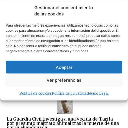
Gestionar el consentimiento
«La OPE» no les da ni una foto a los empresarios de
de las cookies
FAET y ACOTA
06/08/2026
Para ofrecer las mejores experiencias, utilizamos tecnologías como las
cookies para almacenar y/o acceder a la información del dispositivo. El
consentimiento de estas tecnologías nos permitirá procesar datos como
el comportamiento de navegación o las identificaciones únicas en este
sitio. No consentir o retirar el consentimiento, puede afectar
negativamente a ciertas características y funciones.
La tarifeña Sofía Ginzinger: tercera del mundo de
Aceptar
freestyle con solo 12 años
05/08/2026
Ver preferencias
Política de cookies
Política de privacidad
Aviso Legal
La Guardia Civil investiga a una vecina de Tarifa
por presunto maltrato animal tras la muerte de una
perra abandonada