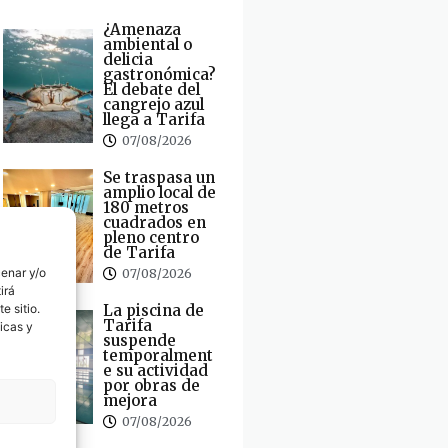
¿Amenaza
ambiental o
delicia
gastronómica?
El debate del
cangrejo azul
llega a Tarifa
07/08/2026
Se traspasa un
amplio local de
180 metros
cuadrados en
pleno centro
de Tarifa
cenar y/o
07/08/2026
irá
La piscina de
e sitio.
Tarifa
icas y
suspende
temporalment
e su actividad
por obras de
mejora
07/08/2026