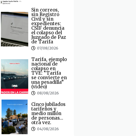
Sin correos,
sin Registro
Civil y sin
expedientes:
CSIF denuncia
el colapso del
Juzgado de Paz
de Tarifa
07/08/2026
Tarifa, ejemplo
nacional de
colapso en
TVE: “Tarifa
se convierte en
una pesadilla”
(video)
08/08/2026
Cinco jubilados
tarifeños y
medio millón
de personas…
otra vez.
04/08/2026