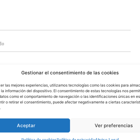
do
 campos obligatorios están marcados con
*
Gestionar el consentimiento de las cookies
cer las mejores experiencias, utilizamos tecnologías como las cookies para alma
la información del dispositivo. El consentimiento de estas tecnologías nos permit
datos como el comportamiento de navegación o las identificaciones únicas en est
ir o retirar el consentimiento, puede afectar negativamente a ciertas característ
.
Aceptar
Ver preferencias
Política de cookies
Política de privacidad
Aviso Legal