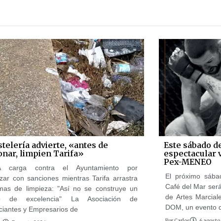
stelería advierte, «antes de
Este sábado d
onar, limpien Tarifa»
espectacular 
Pex-MENEO
 carga contra el Ayuntamiento por
El próximo sába
ar con sanciones mientras Tarifa arrastra
Café del Mar será
mas de limpieza: "Así no se construye un
de Artes Marcial
no de excelencia" La Asociación de
DOM, un evento 
iantes y Empresarios de
Por
Carlos
6 agosto