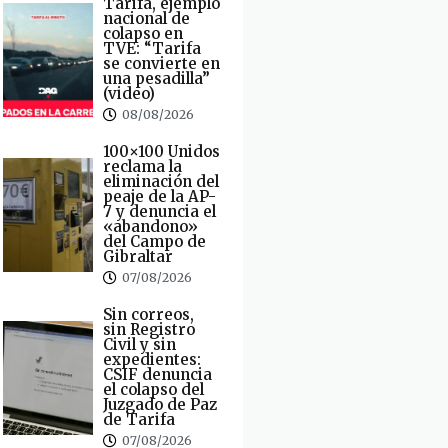
Tarifa, ejemplo
nacional de
colapso en
TVE: “Tarifa
se convierte en
una pesadilla”
(video)
08/08/2026
100×100 Unidos
reclama la
eliminación del
peaje de la AP-
7 y denuncia el
«abandono»
del Campo de
Gibraltar
07/08/2026
Sin correos,
sin Registro
Civil y sin
expedientes:
CSIF denuncia
el colapso del
Juzgado de Paz
de Tarifa
07/08/2026