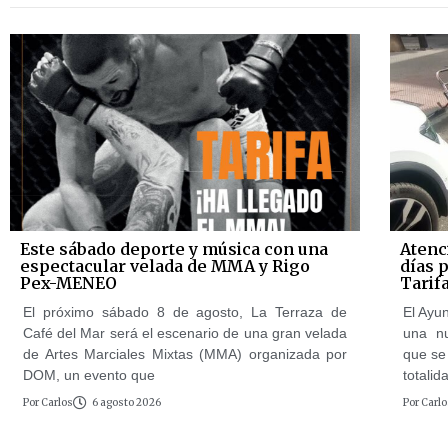
Este sábado deporte y música con una
Atenc
espectacular velada de MMA y Rigo
días 
Pex-MENEO
Tarif
El próximo sábado 8 de agosto, La Terraza de
El Ayun
Café del Mar será el escenario de una gran velada
una n
de Artes Marciales Mixtas (MMA) organizada por
que se 
DOM, un evento que
totalid
Por
Carlos
6 agosto 2026
Por
Carlo