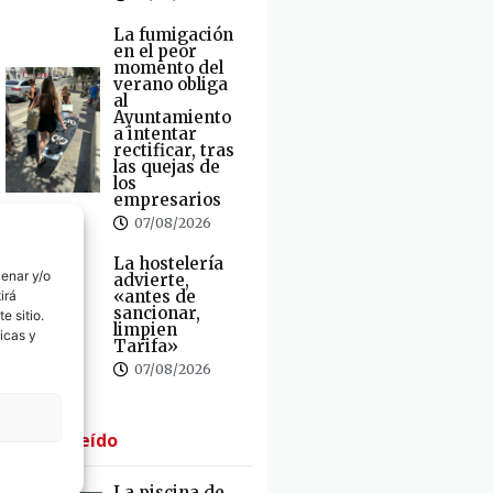
La fumigación
en el peor
momento del
verano obliga
al
Ayuntamiento
a intentar
rectificar, tras
las quejas de
los
empresarios
07/08/2026
La hostelería
cenar y/o
advierte,
«antes de
irá
sancionar,
e sitio.
limpien
icas y
Tarifa»
07/08/2026
· Lo + Leído
La piscina de