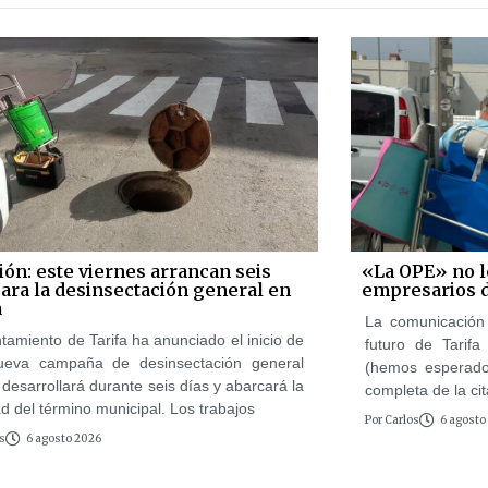
ión: este viernes arrancan seis
«La OPE» no le
para la desinsectación general en
empresarios 
a
La comunicación 
tamiento de Tarifa ha anunciado el inicio de
futuro de Tarif
ueva campaña de desinsectación general
(hemos esperado
desarrollará durante seis días y abarcará la
completa de la cit
ad del término municipal. Los trabajos
Por
Carlos
6 agosto
s
6 agosto 2026