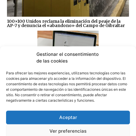
100×100 Unidos reclama la eliminación del peaje de la
AP-7 y denuncia el «abandono» del Campo de Gibraltar
Gestionar el consentimiento
de las cookies
Sin correos, sin Registro Civil y sin expedientes:
Para ofrecer las mejores experiencias, utilizamos tecnologías como las
CSIF denuncia el colapso del Juzgado de Paz de
cookies para almacenar y/o acceder a la información del dispositivo. El
Tarifa
consentimiento de estas tecnologías nos permitirá procesar datos como
07/08/2026
el comportamiento de navegación o las identificaciones únicas en este
sitio. No consentir o retirar el consentimiento, puede afectar
negativamente a ciertas características y funciones.
Aceptar
Ver preferencias
¿Amenaza ambiental o delicia gastronómica? El