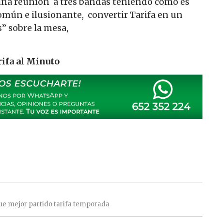
una reunión a tres bandas teniendo como es
común e ilusionante, convertir Tarifa en un
” sobre la mesa,
ifa al Minuto
ue
mejor
partido
tarifa
temporada