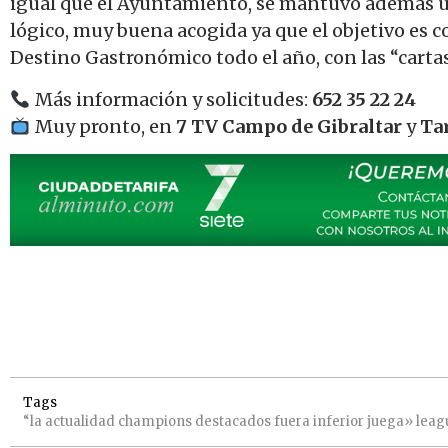
igual que el Ayuntamiento, se mantuvo además 
lógico, muy buena acogida ya que el objetivo es 
Destino Gastronómico todo el año, con las “cartas
Más información y solicitudes:
652 35 22 24
Muy pronto, en
7 TV Campo de Gibraltar
y
Tar
Tags
“la
actualidad
champions
destacados
fuera
inferior
juega»
leag