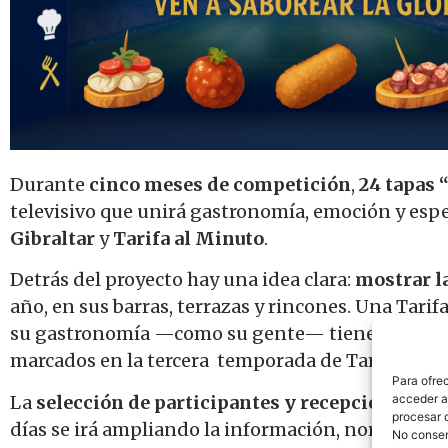
Durante
cinco meses de competición
,
24 tapas
televisivo que unirá gastronomía, emoción y esp
Gibraltar
y
Tarifa al Minuto
.
Detrás del proyecto hay una idea clara:
mostrar la
año, en sus barras, terrazas y rincones. Una Tarifa
su gastronomía —como su gente— tiene alma prop
marcados en la tercera temporada de Tarifa Fue
Para ofre
La
selección de participantes y recepción de so
acceder a 
procesar 
días se irá ampliando la información, normas, cal
No consent