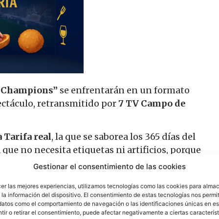
 “Champions”
se enfrentarán en un formato
ectáculo, retransmitido por
7 TV Campo de
 Tarifa real
, la que se saborea los 365 días del
 que no necesita etiquetas ni artificios, porque
ia. Mostrar todo esto es uno de los retos
Gestionar el consentimiento de las cookies
ra de Temporada.
cer las mejores experiencias, utilizamos tecnologías como las cookies para alma
licitudes
ya está en marcha. En los próximos
la información del dispositivo. El consentimiento de estas tecnologías nos permit
datos como el comportamiento de navegación o las identificaciones únicas en est
endario, categorías, etc y se irán anunciando
ir o retirar el consentimiento, puede afectar negativamente a ciertas característ