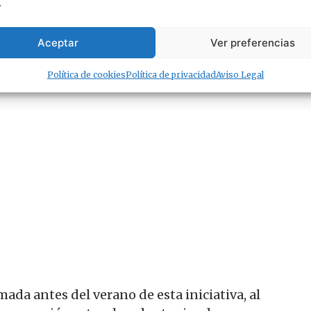
s y tapas que competirán por alzarse con el
.
fa Destino Gastronómico (TDG)
y convertir a
Aceptar
Ver preferencias
Política de cookies
Política de privacidad
Aviso Legal
ada antes del verano de esta iniciativa, al