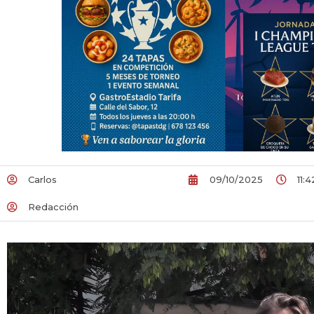
Carlos
09/10/2025
11:4
Redacción
Reproductor
de
vídeo