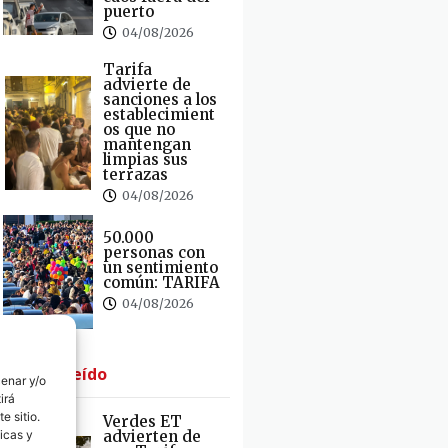
puerto
04/08/2026
Tarifa
advierte de
sanciones a los
establecimient
os que no
mantengan
limpias sus
terrazas
04/08/2026
50.000
personas con
un sentimiento
común: TARIFA
04/08/2026
· Lo + Leído
cenar y/o
irá
e sitio.
Verdes ET
advierten de
icas y