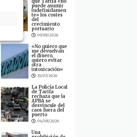
que Tarifa «no
puede asumir
indefinidamen
te» los costes
del
crecimiento
portuario
03/08/2026
«No quiero que
me devuelvan
el dinero,
quiero evitar
otra
intoxicación»
31/07/2026
La Policía Local
de Tarifa
rechaza que la
APBA se
desvincule del
caos fuera del
puerto
04/08/2026
Una
prohibición de