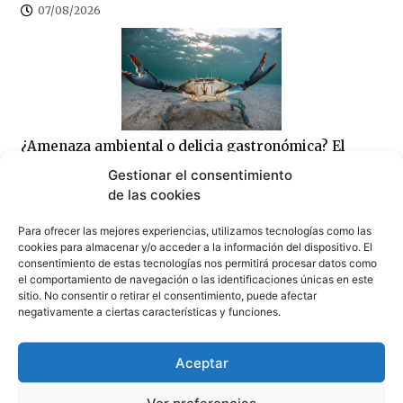
07/08/2026
¿Amenaza ambiental o delicia gastronómica? El
debate del cangrejo azul llega a Tarifa
Gestionar el consentimiento
07/08/2026
de las cookies
Para ofrecer las mejores experiencias, utilizamos tecnologías como las
cookies para almacenar y/o acceder a la información del dispositivo. El
consentimiento de estas tecnologías nos permitirá procesar datos como
el comportamiento de navegación o las identificaciones únicas en este
sitio. No consentir o retirar el consentimiento, puede afectar
negativamente a ciertas características y funciones.
Se traspasa un amplio local de 180 metros
cuadrados en pleno centro de Tarifa
07/08/2026
Aceptar
Ver preferencias