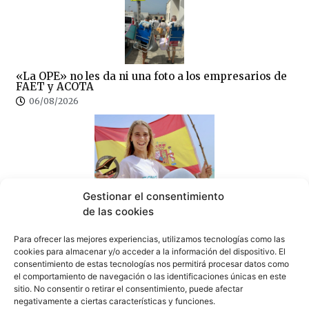
«La OPE» no les da ni una foto a los empresarios de
FAET y ACOTA
06/08/2026
Gestionar el consentimiento
La tarifeña Sofía Ginzinger: tercera del mundo de
de las cookies
freestyle con solo 12 años
05/08/2026
Para ofrecer las mejores experiencias, utilizamos tecnologías como las
cookies para almacenar y/o acceder a la información del dispositivo. El
consentimiento de estas tecnologías nos permitirá procesar datos como
el comportamiento de navegación o las identificaciones únicas en este
sitio. No consentir o retirar el consentimiento, puede afectar
negativamente a ciertas características y funciones.