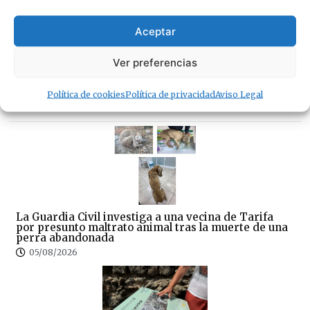
La Guardia Civil investiga a una vecina de Tarifa
Aceptar
por presunto maltrato animal tras la muerte de una
perra abandonada
05/08/2026
Ver preferencias
Política de cookies
Política de privacidad
Aviso Legal
· Lo + Leído
La Guardia Civil investiga a una vecina de Tarifa
por presunto maltrato animal tras la muerte de una
perra abandonada
05/08/2026