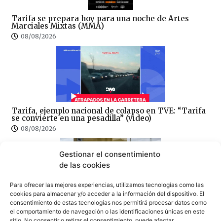
Tarifa se prepara hoy para una noche de Artes
Marciales Mixtas (MMA)
08/08/2026
Tarifa, ejemplo nacional de colapso en TVE: “Tarifa
se convierte en una pesadilla” (video)
08/08/2026
Gestionar el consentimiento
de las cookies
Para ofrecer las mejores experiencias, utilizamos tecnologías como las
cookies para almacenar y/o acceder a la información del dispositivo. El
100×100 Unidos reclama la eliminación del peaje de
consentimiento de estas tecnologías nos permitirá procesar datos como
la AP-7 y denuncia el «abandono» del Campo de
el comportamiento de navegación o las identificaciones únicas en este
Gibraltar
sitio. No consentir o retirar el consentimiento, puede afectar