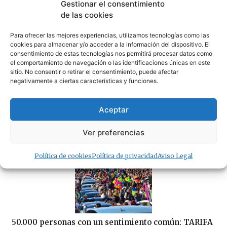
Gestionar el consentimiento
de las cookies
La Policía Local de Tarifa rechaza que la APBA se
Para ofrecer las mejores experiencias, utilizamos tecnologías como las
desvincule del caos fuera del puerto
cookies para almacenar y/o acceder a la información del dispositivo. El
04/08/2026
consentimiento de estas tecnologías nos permitirá procesar datos como
el comportamiento de navegación o las identificaciones únicas en este
sitio. No consentir o retirar el consentimiento, puede afectar
negativamente a ciertas características y funciones.
Aceptar
Tarifa advierte de sanciones a los establecimientos
Ver preferencias
que no mantengan limpias sus terrazas
04/08/2026
Política de cookies
Política de privacidad
Aviso Legal
50.000 personas con un sentimiento común: TARIFA