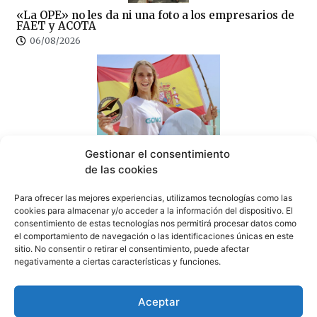
«La OPE» no les da ni una foto a los empresarios de
FAET y ACOTA
06/08/2026
La tarifeña Sofía Ginzinger: tercera del mundo de
Gestionar el consentimiento
freestyle con solo 12 años
de las cookies
05/08/2026
Para ofrecer las mejores experiencias, utilizamos tecnologías como las
cookies para almacenar y/o acceder a la información del dispositivo. El
consentimiento de estas tecnologías nos permitirá procesar datos como
el comportamiento de navegación o las identificaciones únicas en este
sitio. No consentir o retirar el consentimiento, puede afectar
negativamente a ciertas características y funciones.
La Guardia Civil investiga a una vecina de Tarifa
por presunto maltrato animal tras la muerte de una
perra abandonada
Aceptar
05/08/2026