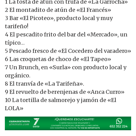
1 La tosta de atún con trufa de «La Garrocha»
2 El montadito de atún de «El Francés»
3 Bar «El Picoteo», producto local y muy
tarifeño!
4 El pescadito frito del bar del «Mercado», un
típico…
5 Pescado fresco de «El Cocedero del varadero»
6 Las croquetas de choco de «El Tapeo»
7 Un Brunch, en «Surla» con producto local y
orgánico.
8 El tranvía de «La Tarifeña».
9 El revuelto de berenjenas de «Anca Curro»
10 La tortilla de salmorejo y jamón de «El
LOLA»