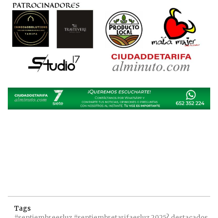
Tags
#septiembreesluz
#septiembretarifaesluz
2025?
destacados