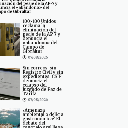
inación del peaje de la AP-7 y
uncia el «abandono» del
po de Gibraltar
100×100 Unidos
reclama la
eliminación del
peaje de la AP-7 y
denuncia el
«abandono» del
Campo de
Gibraltar
07/08/2026
Sin correos, sin
Registro Civil y sin
expedientes: CSIF
denuncia el
colapso del
Juzgado de Paz de
Tarifa
07/08/2026
¿Amenaza
ambiental o delicia
gastronómica? El
debate del
cangrejo azul llega