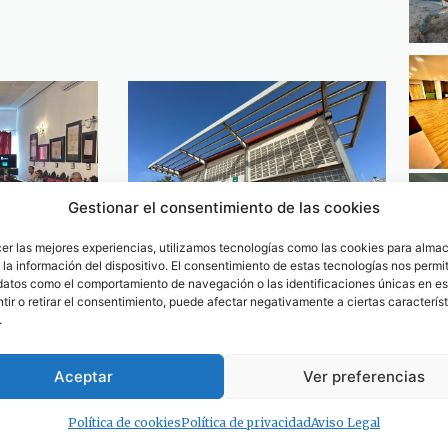
Gestionar el consentimiento de las cookies
cer las mejores experiencias, utilizamos tecnologías como las cookies para alma
la información del dispositivo. El consentimiento de estas tecnologías nos permit
 pleno
La Junta marca distancias
datos como el comportamiento de navegación o las identificaciones únicas en est
s
con «el apeadero de Tarifa»
ir o retirar el consentimiento, puede afectar negativamente a ciertas característ
trol a la
y recuerda que la gestión es
.
 (Lea las
municipal
13 de marzo de 2026
Aceptar
Ver preferencias
Política de cookies
Política de privacidad
Aviso Legal