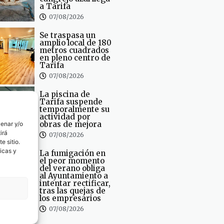
a Tarifa
07/08/2026
Se traspasa un
amplio local de 180
metros cuadrados
en pleno centro de
Tarifa
07/08/2026
La piscina de
Tarifa suspende
temporalmente su
actividad por
obras de mejora
cenar y/o
irá
07/08/2026
e sitio.
icas y
La fumigación en
el peor momento
del verano obliga
al Ayuntamiento a
intentar rectificar,
tras las quejas de
los empresarios
07/08/2026