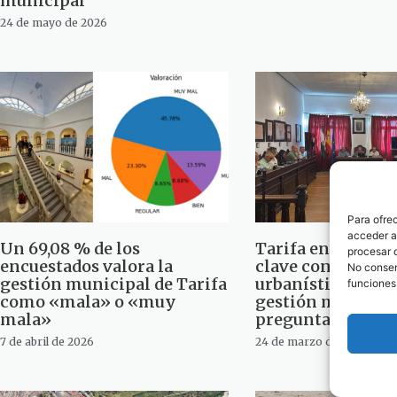
municipal
24 de mayo de 2026
Para ofre
acceder a 
Un 69,08 % de los
Tarifa encara un
procesar 
encuestados valora la
clave con cambio
No consent
gestión municipal de Tarifa
urbanísticos y con
funciones
como «mala» o «muy
gestión municipal
mala»
preguntas aquí)
7 de abril de 2026
24 de marzo de 2026