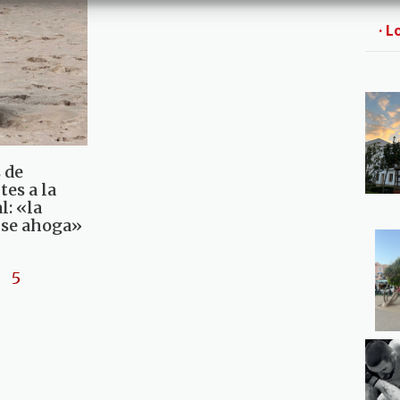
· L
 de
tes a la
: «la
 se ahoga»
5