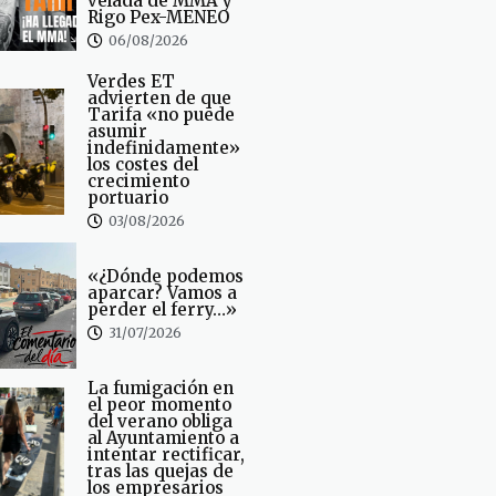
velada de MMA y
Rigo Pex-MENEO
06/08/2026
Verdes ET
advierten de que
Tarifa «no puede
asumir
indefinidamente»
los costes del
crecimiento
portuario
03/08/2026
«¿Dónde podemos
aparcar? Vamos a
perder el ferry…»
31/07/2026
La fumigación en
el peor momento
del verano obliga
al Ayuntamiento a
intentar rectificar,
tras las quejas de
los empresarios