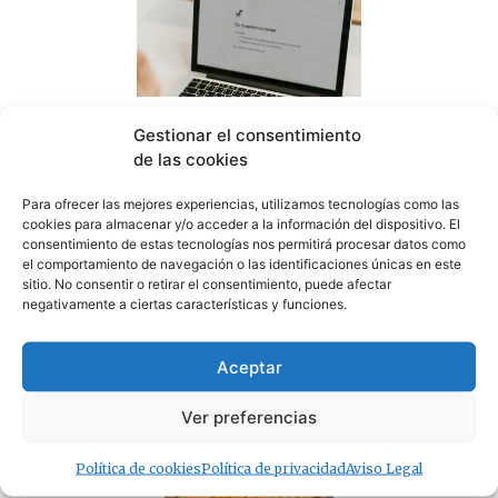
Sin correos, sin Registro Civil y sin expedientes:
CSIF denuncia el colapso del Juzgado de Paz de
Gestionar el consentimiento
Tarifa
de las cookies
07/08/2026
Para ofrecer las mejores experiencias, utilizamos tecnologías como las
cookies para almacenar y/o acceder a la información del dispositivo. El
consentimiento de estas tecnologías nos permitirá procesar datos como
el comportamiento de navegación o las identificaciones únicas en este
sitio. No consentir o retirar el consentimiento, puede afectar
negativamente a ciertas características y funciones.
¿Amenaza ambiental o delicia gastronómica? El
debate del cangrejo azul llega a Tarifa
Aceptar
07/08/2026
Ver preferencias
Política de cookies
Política de privacidad
Aviso Legal