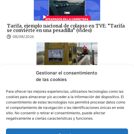
Tarifa, ejemplo nacional de colapso en TVE: “Tarifa
se convierte en una pesadilla” (video)
08/08/2026
Gestionar el consentimiento
de las cookies
100×100 Unidos reclama la eliminación del peaje de
la AP-7 y denuncia el «abandono» del Campo de
Gibraltar
Para ofrecer las mejores experiencias, utilizamos tecnologías como las
cookies para almacenar y/o acceder a la información del dispositivo. El
07/08/2026
consentimiento de estas tecnologías nos permitirá procesar datos como
el comportamiento de navegación o las identificaciones únicas en este
sitio. No consentir o retirar el consentimiento, puede afectar
negativamente a ciertas características y funciones.