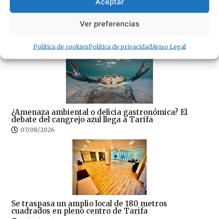
Aceptar
Sin correos, sin Registro Civil y sin expedientes:
CSIF denuncia el colapso del Juzgado de Paz de
Ver preferencias
Tarifa
07/08/2026
Política de cookies
Política de privacidad
Aviso Legal
¿Amenaza ambiental o delicia gastronómica? El
debate del cangrejo azul llega a Tarifa
07/08/2026
Se traspasa un amplio local de 180 metros
cuadrados en pleno centro de Tarifa