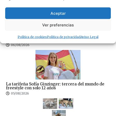
Aceptar
Ver preferencias
«La OPE» no les da ni una foto a los empresarios de
Política de cookies
Política de privacidad
Aviso Legal
FAET y ACOTA
06/08/2026
La tarifeña Sofía Ginzinger: tercera del mundo de
freestyle con solo 12 años
05/08/2026