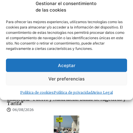
Gestionar el consentimiento
de las cookies
Para ofrecer las mejores experiencias, utilizamos tecnologías como las
cookies para almacenar y/o acceder a la información del dispositivo. El
consentimiento de estas tecnologías nos permitirá procesar datos como
el comportamiento de navegación o las identificaciones únicas en este
«Un día maravilloso en Tarifa»
sitio. No consentir o retirar el consentimiento, puede afectar
negativamente a ciertas características y funciones.
06/08/2026
Aceptar
Ver preferencias
Política de cookies
Política de privacidad
Aviso Legal
La APBA convoca el concurso de fotografía
ambiental “Puerto y Naturaleza: Bahía de Algeciras y
Tarifa”
06/08/2026