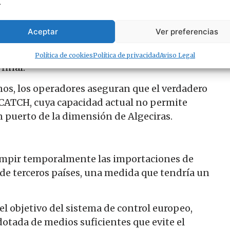
.
resa Algetransit, representante del colectivo
resco desde Marruecos y Mauritania, califica el
Aceptar
Ver preferencias
 Si antes la tramitación de los certificados se
quiere entre seis y doce horas de trabajo
Política de cookies
Política de privacidad
Aviso Legal
final.
nos, los operadores aseguran que el verdadero
a CATCH, cuya capacidad actual no permite
 puerto de la dimensión de Algeciras.
rrumpir temporalmente las importaciones de
de terceros países, una medida que tendría un
l objetivo del sistema de control europeo,
dotada de medios suficientes que evite el