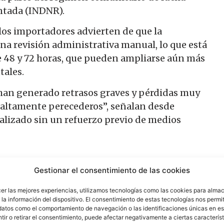
entada (INDNR).
los importadores advierten de que la
una revisión administrativa manual, lo que está
e 48 y 72 horas, que pueden ampliarse aún más
tales.
han generado retrasos graves y pérdidas muy
s altamente perecederos”, señalan desde
ealizado sin un refuerzo previo de medios
Gestionar el consentimiento de las cookies
a al puerto de Algeciras en clara desventaja
tugal e Italia han optado por paralizar
cer las mejores experiencias, utilizamos tecnologías como las cookies para alma
la información del dispositivo. El consentimiento de estas tecnologías nos permit
icar mecanismos transitorios, mientras que
datos como el comportamiento de navegación o las identificaciones únicas en est
as a Bruselas.
ir o retirar el consentimiento, puede afectar negativamente a ciertas característ