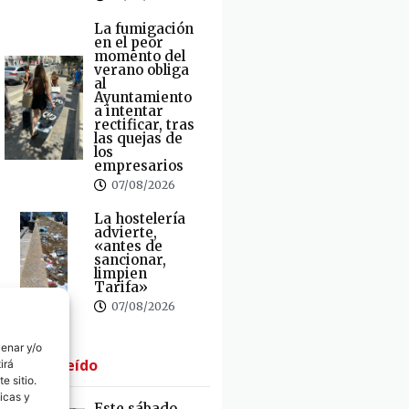
La fumigación
en el peor
momento del
verano obliga
al
Ayuntamiento
a intentar
rectificar, tras
las quejas de
los
empresarios
07/08/2026
La hostelería
advierte,
«antes de
sancionar,
limpien
Tarifa»
07/08/2026
cenar y/o
· Lo + Leído
irá
e sitio.
icas y
Este sábado