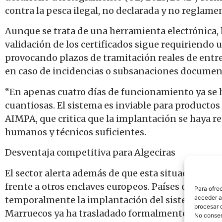
contra la pesca ilegal, no declarada y no reglam
Aunque se trata de una herramienta electrónica, 
validación de los certificados sigue requiriendo 
provocando plazos de tramitación reales de entr
en caso de incidencias o subsanaciones documen
“En apenas cuatro días de funcionamiento ya se 
cuantiosas. El sistema es inviable para producto
AIMPA, que critica que la implantación se haya r
humanos y técnicos suficientes.
Desventaja competitiva para Algeciras
El sector alerta además de que esta situación sitú
frente a otros enclaves europeos. Países como Por
Para ofre
acceder a 
temporalmente la implantación del sistema y apl
procesar 
Marruecos ya ha trasladado formalmente sus quej
No consent