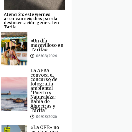
Atención: este viernes
arrancan seis días para la
desinsectación general en
Tarifa
«Un día
maravilloso en
Tarifa»
06/08/2026
La APBA
convoca el
concurso de
fotografía
ambiental
“Puerto y
Naturaleza:
Bahía de
Algeciras y
Tarifa”
06/08/2026
«La OPE» no
les da ni una