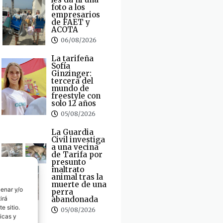
foto a los
empresarios
de FAET y
ACOTA
06/08/2026
La tarifeña
Sofía
Ginzinger:
tercera del
mundo de
freestyle con
solo 12 años
05/08/2026
La Guardia
Civil investiga
a una vecina
de Tarifa por
presunto
maltrato
animal tras la
muerte de una
cenar y/o
perra
irá
abandonada
e sitio.
05/08/2026
icas y