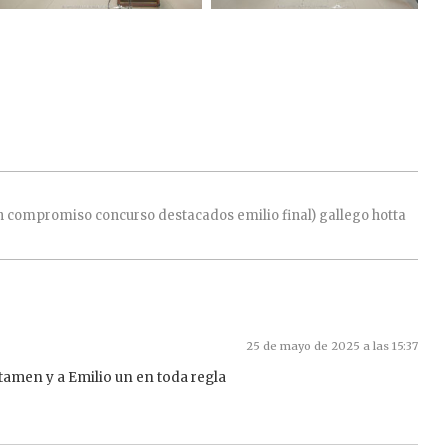
n
compromiso
concurso
destacados
emilio
final)
gallego
hotta
25 de mayo de 2025 a las 15:37
rtamen y a Emilio un en toda regla