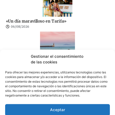
«Un día maravilloso en Tarifa»
06/08/2026
Gestionar el consentimiento
de las cookies
La APBA convoca el concurso de fotografía
ambiental “Puerto y Naturaleza: Bahía de Algeciras y
Para ofrecer las mejores experiencias, utilizamos tecnologías como las
Tarifa”
cookies para almacenar y/o acceder a la información del dispositivo. El
06/08/2026
consentimiento de estas tecnologías nos permitirá procesar datos como
el comportamiento de navegación o las identificaciones únicas en este
sitio. No consentir o retirar el consentimiento, puede afectar
negativamente a ciertas características y funciones.
Aceptar