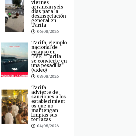
viernes
arrancan seis
días para la
desinsectación
general en
Tarifa
06/08/2026
Tarifa, ejemplo
nacional de
colapso en
TVE: “Tarifa
se convierte en
una pesadilla”
(video)
08/08/2026
Tarifa
advierte de
sanciones a los
establecimient
os que no
mantengan
limpias sus
terrazas
04/08/2026