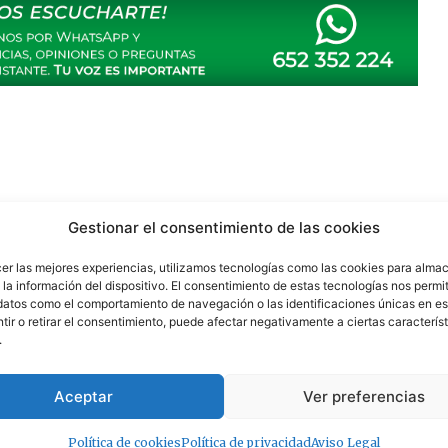
Gestionar el consentimiento de las cookies
tacados
diputación
entidades
euros
inferior
invierte
plantas
cer las mejores experiencias, utilizamos tecnologías como las cookies para alma
la información del dispositivo. El consentimiento de estas tecnologías nos permit
datos como el comportamiento de navegación o las identificaciones únicas en est
ir o retirar el consentimiento, puede afectar negativamente a ciertas característ
.
29 de noviembre de 2023 a las 07:45
Aceptar
Ver preferencias
io del medio ambiente y en el desarrollo de los municipios.
ipal para esta iniciativa a aquellos que lo soliciten.
Política de cookies
Política de privacidad
Aviso Legal