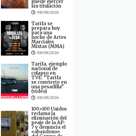
puede ejercer
sin titulación
08/08/2026
Tarifa se
prepara hoy
para una
noche de Artes
Marciales
Mixtas (MMA)
08/08/2026
Tarifa, ejemplo
nacional de
colapso en
TVE: “Tarifa
se convierte en
una pesadilla”
(video)
08/08/2026
100×100 Unidos
reclama la
eliminación del
peaje de la AP-
7 y denuncia el
«abandono»