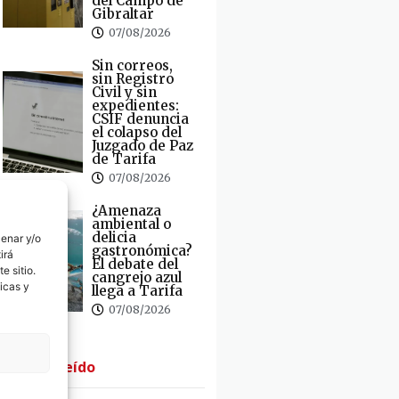
del Campo de
Gibraltar
07/08/2026
Sin correos,
sin Registro
Civil y sin
expedientes:
CSIF denuncia
el colapso del
Juzgado de Paz
de Tarifa
07/08/2026
¿Amenaza
ambiental o
delicia
cenar y/o
gastronómica?
irá
El debate del
e sitio.
cangrejo azul
icas y
llega a Tarifa
07/08/2026
· Lo + Leído