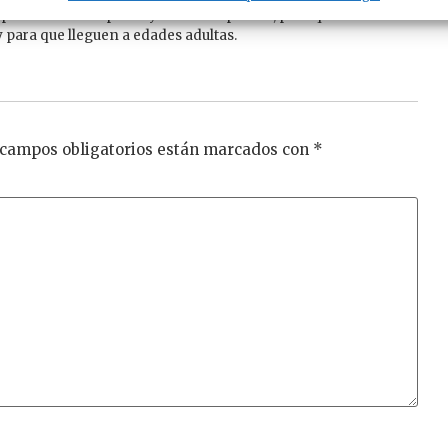
plantar sean capaces y estén adaptados, para que estas
 para que lleguen a edades adultas.
 campos obligatorios están marcados con
*