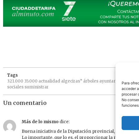
Tags
321.000
35.000
actualidad
algeciras”
árboles
ayuntamientos
des
Para ofre
sociales
suministrar
acceder a 
procesar 
No consent
Un comentario
funciones
Más de lo mismo
dice:
Buena iniciativa de la Diputación provincial, en benefic
Lo importante, que lo es, el proporcionar la materia princ