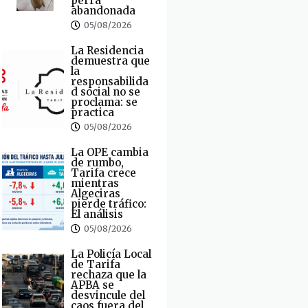
perra
abandonada
05/08/2026
La Residencia
demuestra que
la
responsabilida
d social no se
proclama: se
practica
05/08/2026
La OPE cambia
de rumbo,
Tarifa crece
mientras
Algeciras
pierde tráfico:
El análisis
05/08/2026
La Policía Local
de Tarifa
rechaza que la
APBA se
desvincule del
caos fuera del