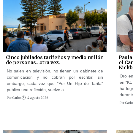
Cinco jubilados tarifeños y medio millón
Paula
de personas…otra vez.
el Ca
Kickb
No salen en televisión, no tienen un gabinete de
Oro en
comunicación y no cobran por escribir, sin
en “K1 
embargo, cada vez que "Por Un Hijo de Tarifa"
ha log
publica una reflexión, vuelve a
durante
Por
Carlos
4 agosto 2026
Por
Carlo