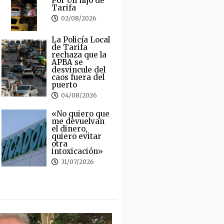
Por Un hijo de
Tarifa
02/08/2026
La Policía Local
de Tarifa
rechaza que la
APBA se
desvincule del
caos fuera del
puerto
04/08/2026
«No quiero que
me devuelvan
el dinero,
quiero evitar
otra
intoxicación»
31/07/2026