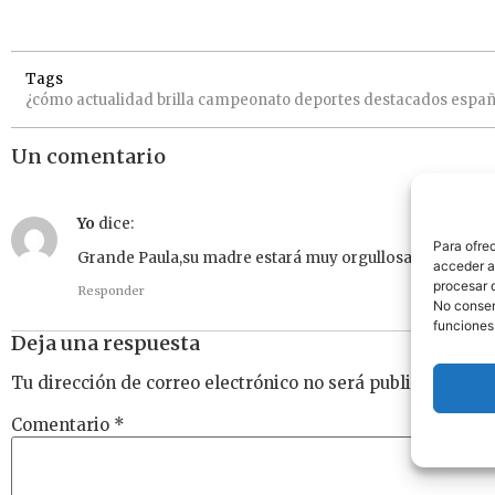
Tags
¿cómo
actualidad
brilla
campeonato
deportes
destacados
espa
Un comentario
Yo
dice:
Para ofre
Grande Paula,su madre estará muy orgullosa de ella.
acceder a 
procesar 
Responder
No consent
funciones
Deja una respuesta
Tu dirección de correo electrónico no será publicada.
Los
Comentario
*