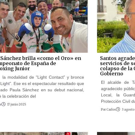
 Sánchez brilla «como el Oro» en
Santos agradec
mpeonato de España de
servicios de s
oxing Junior
colapso de la
Gobierno
 la modalidad de “Light Contact” y bronce
El alcalde de T
Light”. Ese es el espectacular resultado que
agradecido públic
rado Paula Sánchez en su debut nacional,
Local, la Guard
 la celebración del
Protección Civil d
s
17 junio 2025
Por
Carlos
3 agosto