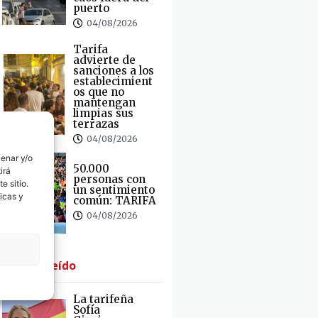
puerto
04/08/2026
Tarifa
advierte de
sanciones a los
establecimient
os que no
mantengan
limpias sus
terrazas
04/08/2026
cenar y/o
50.000
irá
personas con
e sitio.
un sentimiento
icas y
común: TARIFA
04/08/2026
· Lo + Leído
La tarifeña
Sofía