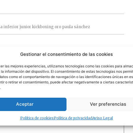
ña
inferior
junior
kickboxing
oro
paula
sánchez
Gestionar el consentimiento de las cookies
18 de junio de 2025 a las 10:56
cer las mejores experiencias, utilizamos tecnologías como las cookies para alma
la información del dispositivo. El consentimiento de estas tecnologías nos permit
datos como el comportamiento de navegación o las identificaciones únicas en est
ir o retirar el consentimiento, puede afectar negativamente a ciertas característ
.
 campos obligatorios están marcados con
*
Aceptar
Ver preferencias
Política de cookies
Política de privacidad
Aviso Legal