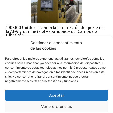
100×100 Unidos reclama la eliminación del peaje de
la AP-7 y denuncia el «abandono» del Campo de
Gibraltar
07/08/2026
Gestionar el consentimiento
de las cookies
Para ofrecer las mejores experiencias, utilizamos tecnologías como las
cookies para almacenar y/o acceder a la información del dispositivo. El
consentimiento de estas tecnologías nos permitirá procesar datos como
el comportamiento de navegación o las identificaciones únicas en este
sitio. No consentir o retirar el consentimiento, puede afectar
Sin correos, sin Registro Civil y sin expedientes:
negativamente a ciertas características y funciones.
CSIF denuncia el colapso del Juzgado de Paz de
Tarifa
07/08/2026
Aceptar
Ver preferencias