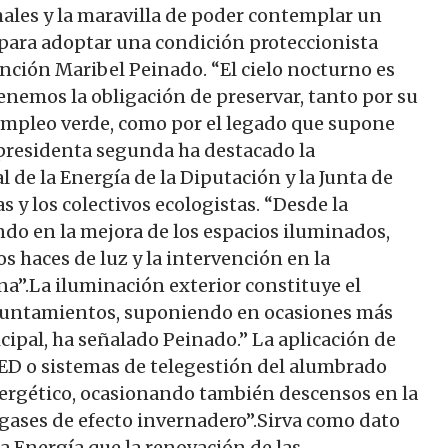
ales y la maravilla de poder contemplar un
 para adoptar una condición proteccionista
ención Maribel Peinado. “El cielo nocturno es
tenemos la obligación de preservar, tanto por su
mpleo verde, como por el legado que supone
epresidenta segunda ha destacado la
 de la Energía de la Diputación y la Junta de
y los colectivos ecologistas. “Desde la
do en la mejora de los espacios iluminados,
s haces de luz y la intervención en la
na”.La iluminación exterior constituye el
ayuntamientos, suponiendo en ocasiones más
ipal, ha señalado Peinado.” La aplicación de
LED o sistemas de telegestión del alumbrado
ergético, ocasionando también descensos en la
 gases de efecto invernadero”.Sirva como dato
la Energía que la renovación de las