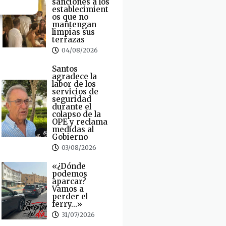
sanciones a los
establecimient
os que no
mantengan
limpias sus
terrazas
04/08/2026
Santos
agradece la
labor de los
servicios de
seguridad
durante el
colapso de la
OPE y reclama
medidas al
Gobierno
03/08/2026
«¿Dónde
podemos
aparcar?
Vamos a
perder el
ferry…»
31/07/2026