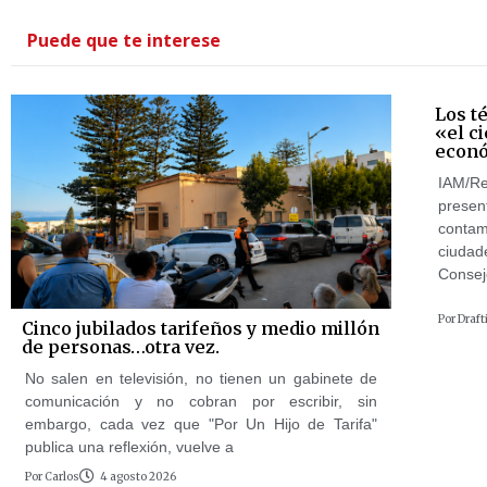
Puede que te interese
Los t
«el c
econó
IAM/Re
prese
contam
ciudade
Consej
Por
Draft
Cinco jubilados tarifeños y medio millón
de personas…otra vez.
No salen en televisión, no tienen un gabinete de
comunicación y no cobran por escribir, sin
embargo, cada vez que "Por Un Hijo de Tarifa"
publica una reflexión, vuelve a
Por
Carlos
4 agosto 2026