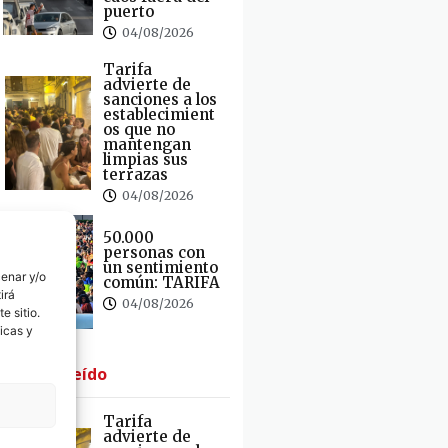
puerto
04/08/2026
Tarifa
advierte de
sanciones a los
establecimient
os que no
mantengan
limpias sus
terrazas
04/08/2026
50.000
personas con
un sentimiento
cenar y/o
común: TARIFA
irá
04/08/2026
e sitio.
icas y
· Lo + Leído
Tarifa
advierte de