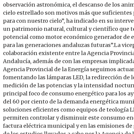
observación astronómica, el descanso de los anim
cielo estrellado son motivos más que suficientes
para con nuestro cielo”, ha indicado en su interv
un patrimonio natural, cultural y científico que 
potencial como motor económico generador de e
para las generaciones andaluzas futuras”.La vic
colaboración existente entre la Agencia Provincial
Andalucía, además de con las empresas implicadas 
Agencia Provincial de la Energía seguimos actuan
fomentando las lámparas LED, la redirección de lo
medición de las potencias y la intensidad noctur
principal foco de consumo energético para los 
del 60 por ciento de la demanda energética munic
soluciones eficientes como equipos de teología 
permiten controlar y disminuir este consumo en
factura eléctrica municipal y en las emisiones de
de los estudios llevados a cabo por la Agencia de 