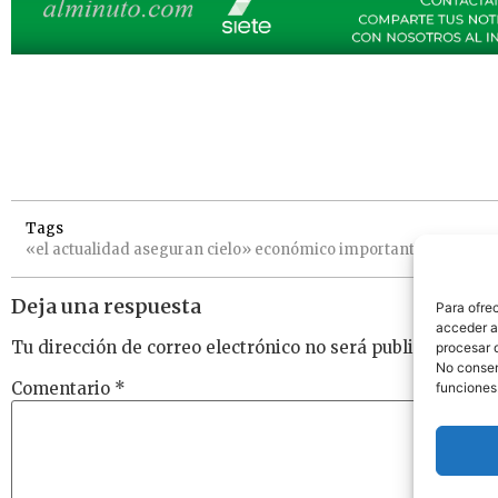
Tags
«el
actualidad
aseguran
cielo»
económico
importante
los
motor
Deja una respuesta
Para ofre
acceder a 
Tu dirección de correo electrónico no será publicada.
Los
procesar 
No consent
Comentario
*
funciones