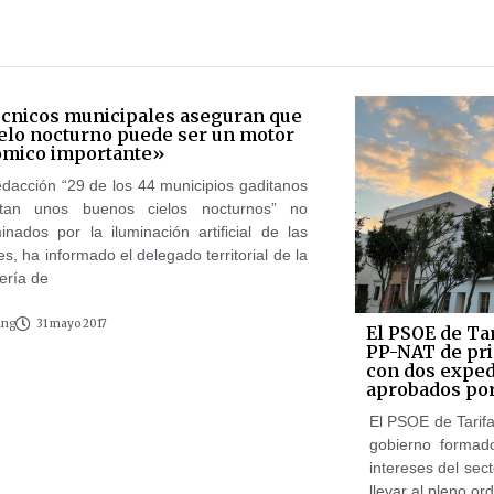
écnicos municipales aseguran que
ielo nocturno puede ser un motor
mico importante»
dacción “29 de los 44 municipios gaditanos
ntan unos buenos cielos nocturnos” no
inados por la iluminación artificial de las
s, ha informado el delegado territorial de la
ería de
ing
31 mayo 2017
El PSOE de Tar
PP-NAT de pri
con dos exped
aprobados por
El PSOE de Tarif
gobierno forma
intereses del sect
llevar al pleno ord