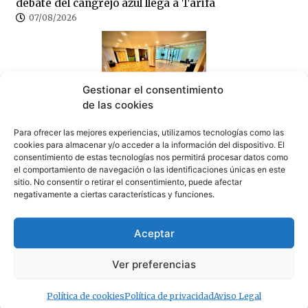
debate del cangrejo azul llega a Tarifa
07/08/2026
Gestionar el consentimiento
de las cookies
Se traspasa un amplio local de 180 metros
cuadrados en pleno centro de Tarifa
Para ofrecer las mejores experiencias, utilizamos tecnologías como las
cookies para almacenar y/o acceder a la información del dispositivo. El
07/08/2026
consentimiento de estas tecnologías nos permitirá procesar datos como
el comportamiento de navegación o las identificaciones únicas en este
sitio. No consentir o retirar el consentimiento, puede afectar
· Lo + Leído
negativamente a ciertas características y funciones.
Aceptar
Ver preferencias
Política de cookies
Política de privacidad
Aviso Legal
Santos agradece la labor de los servicios de