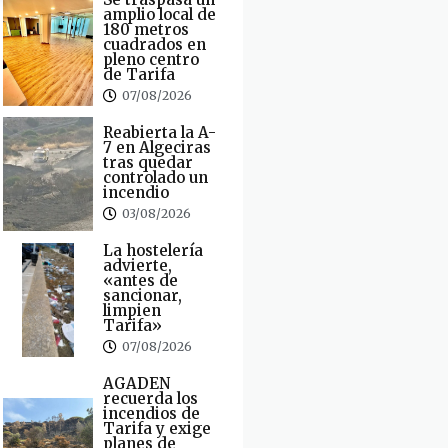
amplio local de
180 metros
cuadrados en
pleno centro
de Tarifa
07/08/2026
Reabierta la A-
7 en Algeciras
tras quedar
controlado un
incendio
03/08/2026
La hostelería
advierte,
«antes de
sancionar,
limpien
Tarifa»
07/08/2026
AGADEN
recuerda los
incendios de
Tarifa y exige
planes de