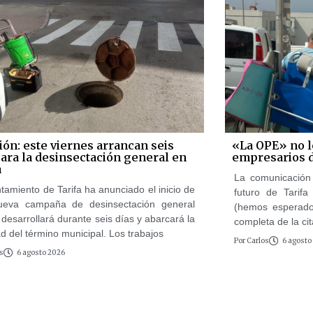
ión: este viernes arrancan seis
«La OPE» no le
para la desinsectación general en
empresarios 
a
La comunicación 
tamiento de Tarifa ha anunciado el inicio de
futuro de Tarif
ueva campaña de desinsectación general
(hemos esperado
desarrollará durante seis días y abarcará la
completa de la cit
ad del término municipal. Los trabajos
Por
Carlos
6 agosto
s
6 agosto 2026