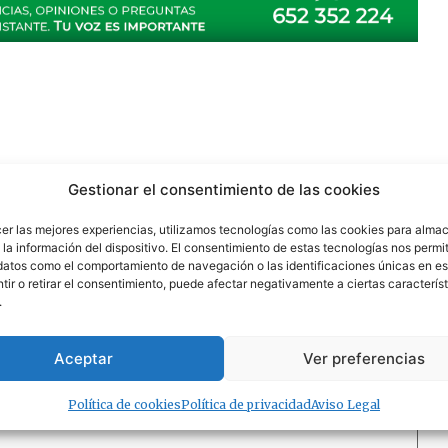
Gestionar el consentimiento de las cookies
os
emprende
importante
inferior
limpieza
medio
operación
cer las mejores experiencias, utilizamos tecnologías como las cookies para alma
la información del dispositivo. El consentimiento de estas tecnologías nos permit
datos como el comportamiento de navegación o las identificaciones únicas en est
ir o retirar el consentimiento, puede afectar negativamente a ciertas característ
.
 campos obligatorios están marcados con
*
Aceptar
Ver preferencias
Política de cookies
Política de privacidad
Aviso Legal