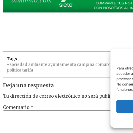
Tags
«sociedad
ambiente
ayuntamiento
campiña
comarca
destacad
Para ofre
política
tarifa
acceder a 
procesar 
Deja una respuesta
No consent
funciones
Tu dirección de correo electrónico no será publicada.
Los
Comentario
*