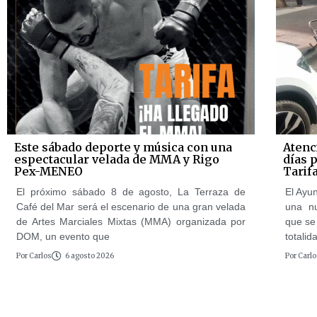
Este sábado deporte y música con una
Atenc
espectacular velada de MMA y Rigo
días 
Pex-MENEO
Tarif
El próximo sábado 8 de agosto, La Terraza de
El Ayun
Café del Mar será el escenario de una gran velada
una n
de Artes Marciales Mixtas (MMA) organizada por
que se 
DOM, un evento que
totalid
Por
Carlos
6 agosto 2026
Por
Carlo