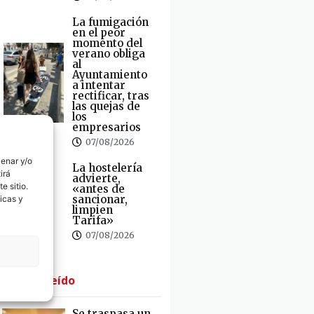
La fumigación
en el peor
momento del
verano obliga
al
Ayuntamiento
a intentar
rectificar, tras
las quejas de
los
empresarios
07/08/2026
cenar y/o
La hostelería
irá
advierte,
e sitio.
«antes de
sancionar,
icas y
limpien
Tarifa»
07/08/2026
· Lo + Leído
Se traspasa un